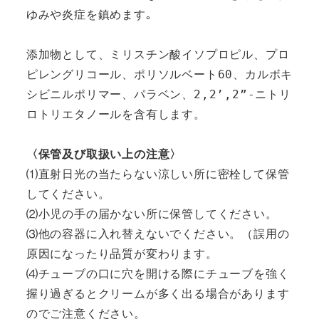
ゆみや炎症を鎮めます｡

添加物として、ミリスチン酸イソプロピル、プロ
ピレングリコール、ポリソルベート60、カルボキ
シビニルポリマー、パラベン、2,2’,2”-ニトリ
ロトリエタノールを含有します。

〈保管及び取扱い上の注意〉
⑴直射日光の当たらない涼しい所に密栓して保管
してください。

⑵小児の手の届かない所に保管してください。

⑶他の容器に入れ替えないでください。（誤用の
原因になったり品質が変わります。

⑷チューブの口に穴を開ける際にチューブを強く
握り過ぎるとクリームが多く出る場合があります
のでご注意ください。
