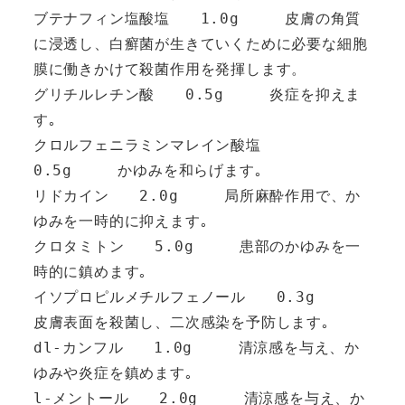
ブテナフィン塩酸塩　　1.0g　　　皮膚の角質
に浸透し、白癬菌が生きていくために必要な細胞
膜に働きかけて殺菌作用を発揮します。

グリチルレチン酸　　0.5g　　　炎症を抑えま
す｡

クロルフェニラミンマレイン酸塩　　
0.5g　　　かゆみを和らげます｡

リドカイン　　2.0g　　　局所麻酔作用で、か
ゆみを一時的に抑えます｡

クロタミトン　　5.0g　　　患部のかゆみを一
時的に鎮めます｡

イソプロピルメチルフェノール　　0.3g　　　
皮膚表面を殺菌し、二次感染を予防します｡

dl-カンフル　　1.0g　　　清涼感を与え、か
ゆみや炎症を鎮めます｡

l-メントール　　2.0g　　　清涼感を与え、か